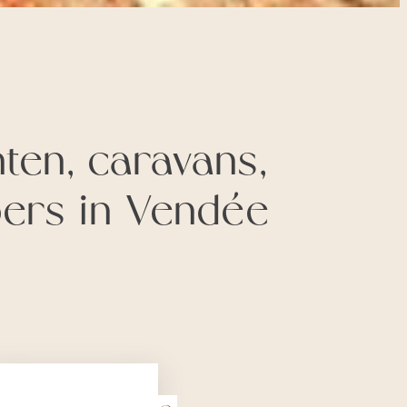
ten, caravans,
ers in Vendée
:
eer lezen