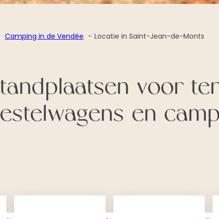
Camping in de Vendée
Locatie in Saint-Jean-de-Monts
tandplaatsen voor ten
estelwagens en camp
:
:
Meer lezen
Meer lezen
M