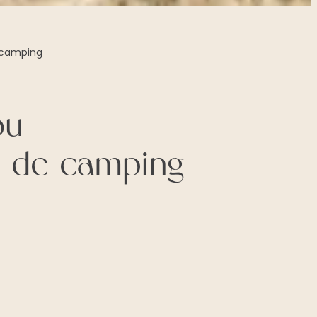
 camping
ou
op de camping