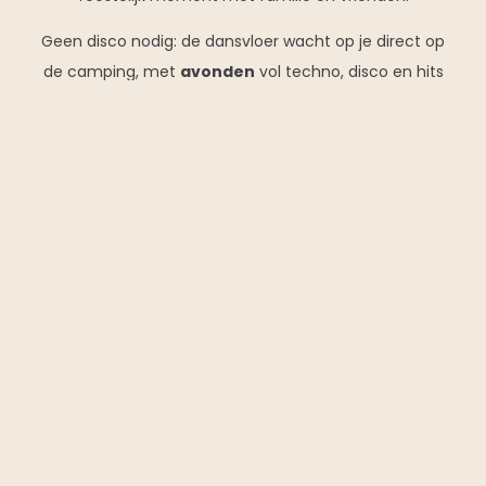
Geen disco nodig: de dansvloer wacht op je direct op
de camping, met
avonden
vol techno, disco en hits
uit de jaren 80!
DATUM VAN AANKOMST
VERTREKDATUM
Réserver votre séjour
TYPE HUURWONING
BESCHIKBAARHEDEN