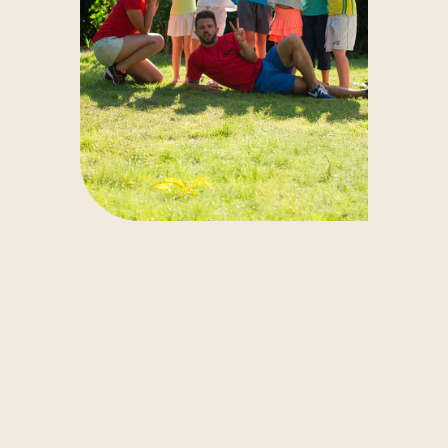
het podium op om een show van dans, zang en
toneel te presenteren, waar hun ouders trots naar
kijken.
👉 De miniclub loopt van 6 juli tot 28 augustus, van
zondagmiddag tot vrijdag. Schrijf je direct ter
plaatse in (plaatsen zijn beperkt). Alle activiteiten
zijn
gratis
.