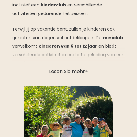
inclusief een
kinderclub
en verschillende
activiteiten gedurende het seizoen.
Terwijl jij op vakantie bent, zullen je kinderen ook
genieten van dagen vol ontdekkingen! De
miniclub
verwelkomt
kinderen van 6 tot 12 jaar
en biedt
verschillende activiteiten onder begeleiding van een
gediplomeerde animator.
Lesen Sie mehr
Op het programma:
Creatieve activiteiten
om hun verbeelding
de vrije loop te laten,
Buitenspelletjes
om te rennen, lachen en
nieuwe vrienden te maken,
Schattenjachten
voor avonturiers.
En om de week in stijl af te sluiten, gaan de kinderen