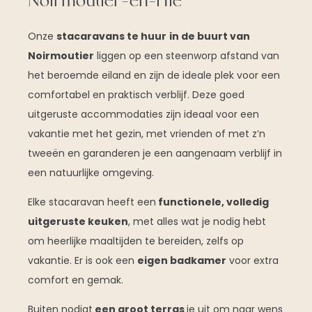
Noirmoutier-en-l’Île
Onze
stacaravans te huur
in de buurt van
Noirmoutier
liggen op een steenworp afstand van
het beroemde eiland en zijn de ideale plek voor een
comfortabel en praktisch verblijf. Deze goed
uitgeruste accommodaties zijn ideaal voor een
vakantie met het gezin, met vrienden of met z’n
tweeën en garanderen je een aangenaam verblijf in
een natuurlijke omgeving.
Elke stacaravan heeft een
functionele, volledig
uitgeruste keuken
, met alles wat je nodig hebt
om heerlijke maaltijden te bereiden, zelfs op
vakantie. Er is ook een
eigen badkamer
voor extra
comfort en gemak.
Buiten nodigt
een groot terras
je uit om naar wens