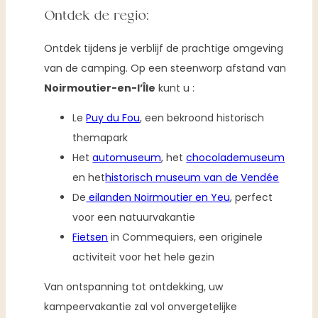
Ontdek de regio:
Ontdek tijdens je verblijf de prachtige omgeving
van de camping. Op een steenworp afstand van
Noirmoutier-en-l’Île
kunt u :
Le
Puy du Fou
, een bekroond historisch
themapark
Het
automuseum
, het
chocolademuseum
en het
historisch museum van de Vendée
De
eilanden Noirmoutier en Yeu
, perfect
voor een natuurvakantie
Fietsen
in Commequiers, een originele
activiteit voor het hele gezin
Van ontspanning tot ontdekking, uw
kampeervakantie zal vol onvergetelijke